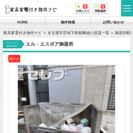
0
0
tog
お気に入り
閲覧履歴
me
HOME
物件検索
お問い合わせ
家具家電付き物件ナビ
名古屋市営地下鉄鶴舞線の賃貸一覧
御器所駅
マンション
エル・エスポア御器所
Mansion
駅チカ