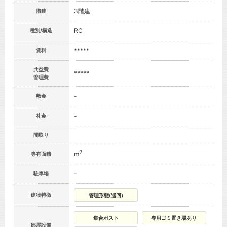
3階建
階建
RC
種別/構造
*****
賃料
共益費
*****
管理費
-
敷金
-
礼金
間取り
2
m
専有面積
-
駐車場
建物特徴
管理形態(巡回)
集合ポスト
専用ゴミ置き場あり
部屋設備