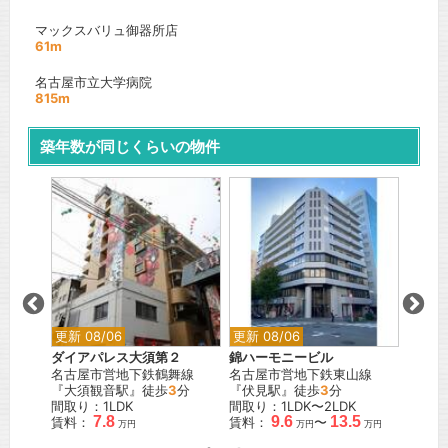
マックスバリュ御器所店
61m
名古屋市立大学病院
815m
築年数が同じくらいの物件
更新 08/06
更新 08/06
更新 0
ダイアパレス大須第２
錦ハーモニービル
アトリ
通線
名古屋市営地下鉄鶴舞線
名古屋市営地下鉄東山線
名古屋
『大須観音駅』徒歩
3
分
『伏見駅』徒歩
3
分
『吹上
間取り：1LDK
間取り：1LDK〜2LDK
間取り
7.8
9.6
13.5
賃料：
賃料：
〜
賃料：
万円
万円
万円