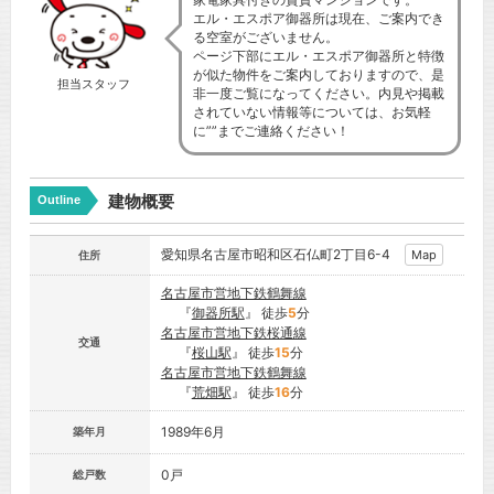
エル・エスポア御器所は現在、ご案内でき
る空室がございません。
ページ下部にエル・エスポア御器所と特徴
が似た物件をご案内しておりますので、是
担当スタッフ
非一度ご覧になってください。内見や掲載
されていない情報等については、お気軽
に””までご連絡ください！
建物概要
Outline
愛知県名古屋市昭和区石仏町2丁目6-4
Map
住所
名古屋市営地下鉄鶴舞線
『
御器所駅
』 徒歩
5
分
名古屋市営地下鉄桜通線
交通
『
桜山駅
』 徒歩
15
分
名古屋市営地下鉄鶴舞線
『
荒畑駅
』 徒歩
16
分
1989年6月
築年月
0戸
総戸数