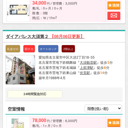
34,000
/ 管理費：3,000円
追加
円
敷/礼：0ヶ月 / 0ヶ月
階 数：3階
お問
2
間/広：1K / 17m
ダイアパレス大須第２
【08月06日更新】
礼金ゼロ
駅チカ
オートロック
2階以上
愛知県名古屋市中区大須2丁目18-55
名古屋市営地下鉄鶴舞線『
大須観音駅
』徒歩
3
分
名古屋市営地下鉄名城線『
上前津駅
』徒歩
8
分
名古屋市営地下鉄東山線『
伏見駅
』徒歩
14
分
築年月1988年4月
24時間緊急対応
空室情報
78,000
/ 管理費：6,000円
追加
円
敷/礼：1ヶ月 / 0ヶ月