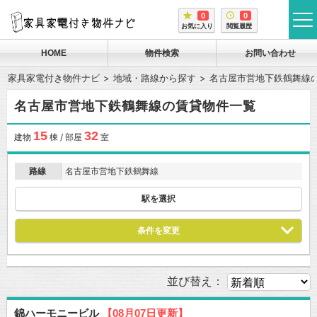
0
0
tog
お気に入り
閲覧履歴
me
HOME
物件検索
お問い合わせ
家具家電付き物件ナビ
地域・路線から探す
名古屋市営地下鉄鶴舞線
名古屋市営地下鉄鶴舞線の賃貸物件一覧
15
32
建物
棟 / 部屋
室
路線
名古屋市営地下鉄鶴舞線
駅を選択
条件を変更
並び替え：
錦ハーモニービル
【08月07日更新】