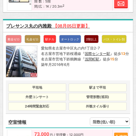
階 数：5階
お問
2
間/広：1K / 20.3m
プレサンス丸の内雅殿
【08月05日更新】
敷金ゼロ
礼金ゼロ
駅チカ
オートロック
2階以上
バス・トイレ別
愛知県名古屋市中区丸の内1丁目2-7
名古屋市営地下鉄桜通線『
国際センター駅
』徒歩
13
分
名古屋市営地下鉄鶴舞線『
浅間町駅
』徒歩
15
分
築年月2016年6月
平坦地
駅まで平坦
外壁コンサート
管理形態(巡回)
24時間緊急対応
外観タイル張り
空室情報
73,000
/ 管理費：12,000円
追加
円