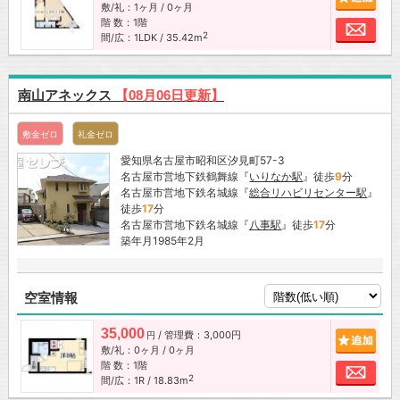
敷/礼：1ヶ月 / 0ヶ月
階 数：1階
お問
2
間/広：1LDK / 35.42m
南山アネックス
【08月06日更新】
敷金ゼロ
礼金ゼロ
愛知県名古屋市昭和区汐見町57-3
名古屋市営地下鉄鶴舞線『
いりなか駅
』徒歩
9
分
名古屋市営地下鉄名城線『
総合リハビリセンター駅
』
徒歩
17
分
名古屋市営地下鉄名城線『
八事駅
』徒歩
17
分
築年月1985年2月
空室情報
35,000
/ 管理費：3,000円
追加
円
敷/礼：0ヶ月 / 0ヶ月
階 数：1階
お問
2
間/広：1R / 18.83m