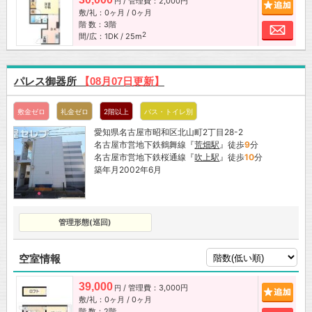
/ 管理費：2,000円
追加
円
敷/礼：0ヶ月 / 0ヶ月
階 数：3階
お問
2
間/広：1DK / 25m
パレス御器所
【08月07日更新】
敷金ゼロ
礼金ゼロ
2階以上
バス・トイレ別
愛知県名古屋市昭和区北山町2丁目28-2
名古屋市営地下鉄鶴舞線『
荒畑駅
』徒歩
9
分
名古屋市営地下鉄桜通線『
吹上駅
』徒歩
10
分
築年月2002年6月
管理形態(巡回)
空室情報
39,000
/ 管理費：3,000円
追加
円
敷/礼：0ヶ月 / 0ヶ月
階 数：2階