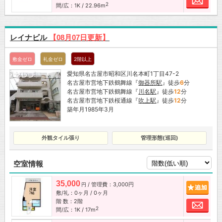
2
間/広：1K / 22.96m
レイナビル
【08月07日更新】
敷金ゼロ
礼金ゼロ
2階以上
愛知県名古屋市昭和区川名本町1丁目47-2
名古屋市営地下鉄鶴舞線『
御器所駅
』徒歩
6
分
名古屋市営地下鉄鶴舞線『
川名駅
』徒歩
12
分
名古屋市営地下鉄桜通線『
吹上駅
』徒歩
12
分
築年月1985年3月
外観タイル張り
管理形態(巡回)
空室情報
35,000
/ 管理費：3,000円
追加
円
敷/礼：0ヶ月 / 0ヶ月
階 数：2階
お問
2
間/広：1K / 17m