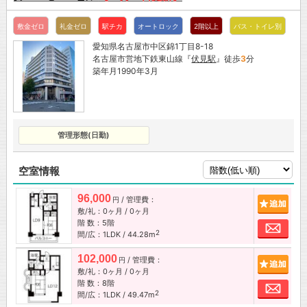
敷金ゼロ
礼金ゼロ
駅チカ
オートロック
2階以上
バス・トイレ別
愛知県名古屋市中区錦1丁目8-18
名古屋市営地下鉄東山線『
伏見駅
』徒歩
3
分
築年月1990年3月
管理形態(日勤)
空室情報
96,000
/ 管理費：
追加
円
敷/礼：0ヶ月 / 0ヶ月
階 数：5階
お問
2
間/広：1LDK / 44.28m
102,000
/ 管理費：
追加
円
敷/礼：0ヶ月 / 0ヶ月
階 数：8階
お問
2
間/広：1LDK / 49.47m