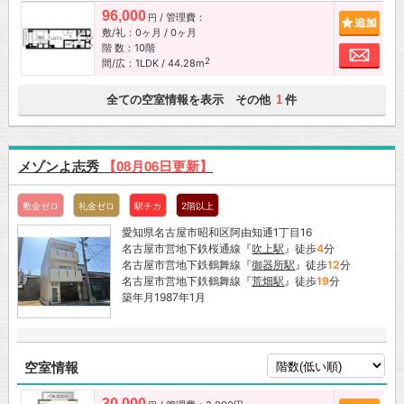
96,000
/ 管理費：
追加
円
敷/礼：0ヶ月 / 0ヶ月
階 数：10階
お問
2
間/広：1LDK / 44.28m
全ての空室情報を表示 その他
件
1
メゾンよ志秀
【08月06日更新】
敷金ゼロ
礼金ゼロ
駅チカ
2階以上
愛知県名古屋市昭和区阿由知通1丁目16
名古屋市営地下鉄桜通線『
吹上駅
』徒歩
4
分
名古屋市営地下鉄鶴舞線『
御器所駅
』徒歩
12
分
名古屋市営地下鉄鶴舞線『
荒畑駅
』徒歩
19
分
築年月1987年1月
空室情報
30,000