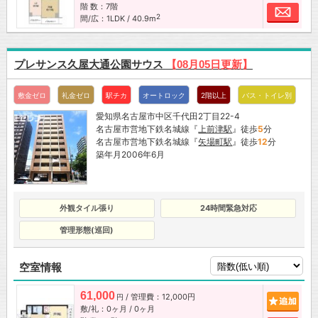
階 数：7階
お問
2
間/広：1LDK / 40.9m
プレサンス久屋大通公園サウス
【08月05日更新】
敷金ゼロ
礼金ゼロ
駅チカ
オートロック
2階以上
バス・トイレ別
愛知県名古屋市中区千代田2丁目22-4
名古屋市営地下鉄名城線『
上前津駅
』徒歩
5
分
名古屋市営地下鉄名城線『
矢場町駅
』徒歩
12
分
築年月2006年6月
外観タイル張り
24時間緊急対応
管理形態(巡回)
空室情報
61,000
/ 管理費：12,000円
追加
円
敷/礼：0ヶ月 / 0ヶ月