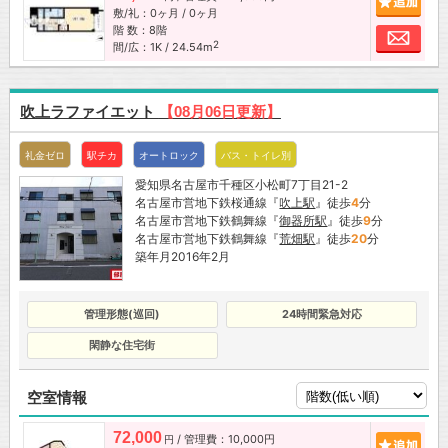
敷/礼：0ヶ月 / 0ヶ月
階 数：8階
お問
2
間/広：1K / 24.54m
吹上ラファイエット
【08月06日更新】
礼金ゼロ
駅チカ
オートロック
バス・トイレ別
愛知県名古屋市千種区小松町7丁目21-2
名古屋市営地下鉄桜通線『
吹上駅
』徒歩
4
分
名古屋市営地下鉄鶴舞線『
御器所駅
』徒歩
9
分
名古屋市営地下鉄鶴舞線『
荒畑駅
』徒歩
20
分
築年月2016年2月
管理形態(巡回)
24時間緊急対応
閑静な住宅街
空室情報
72,000
/ 管理費：10,000円
追加
円