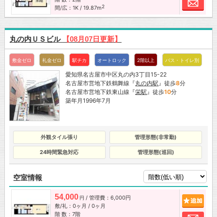
お問
2
間/広：1K / 19.87m
丸の内ＵＳビル
【08月07日更新】
敷金ゼロ
礼金ゼロ
駅チカ
オートロック
2階以上
バス・トイレ別
愛知県名古屋市中区丸の内3丁目15-22
名古屋市営地下鉄鶴舞線『
丸の内駅
』徒歩
8
分
名古屋市営地下鉄東山線『
栄駅
』徒歩
10
分
築年月1996年7月
外観タイル張り
管理形態(非常勤)
24時間緊急対応
管理形態(巡回)
空室情報
54,000
/ 管理費：6,000円
追加
円
敷/礼：0ヶ月 / 0ヶ月
階 数：7階
お問