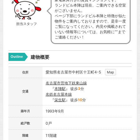
ランドビル本陣は現在、ご案内できる空室
がございません。
ページ下部にランドビル本陣と特徴が似た
物件をご案内しておりますので、是非一度
担当スタッフ
ご覧になってください。内見や掲載されて
いない情報等については、お気軽に””まで
ご連絡ください！
建物概要
Outline
愛知県名古屋市中村区十王町4-5
Map
住所
名古屋市営地下鉄東山線
『
本陣駅
』 徒歩
3
分
交通
名鉄名古屋本線
『
栄生駅
』 徒歩
10
分
1993年9月
築年月
0戸
総戸数
11階建
階建