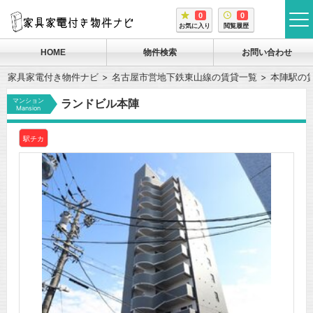
0
0
tog
お気に入り
閲覧履歴
me
HOME
物件検索
お問い合わせ
家具家電付き物件ナビ
名古屋市営地下鉄東山線の賃貸一覧
本陣駅の
マンション
ランドビル本陣
Mansion
駅チカ