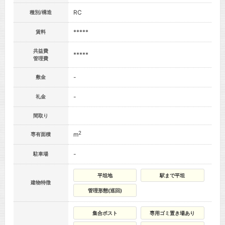
RC
種別/構造
*****
賃料
共益費
*****
管理費
-
敷金
-
礼金
間取り
2
m
専有面積
-
駐車場
平坦地
駅まで平坦
建物特徴
管理形態(巡回)
集合ポスト
専用ゴミ置き場あり