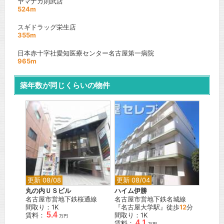
ヤマナカ則武店
524m
スギドラッグ栄生店
355m
日本赤十字社愛知医療センター名古屋第一病院
965m
築年数が同じくらいの物件
更新 08/08
更新 08/04
丸の内ＵＳビル
ハイム伊勝
名古屋市営地下鉄桜通線
名古屋市営地下鉄名城線
間取り：1K
『名古屋大学駅』徒歩
12
分
5.4
賃料：
間取り：1K
万円
4.1
賃料：
万円