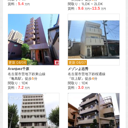
5.4
賃料：
間取り：1LDK ~ 2LDK
万円
9.6
13.5
賃料：
~
万円
万円
更新 08/06
更新 08/07
Aranjuez千原
メゾンよ志秀
名古屋市営地下鉄東山線
名古屋市営地下鉄桜通線
『亀島駅』徒歩
5
分
『吹上駅』徒歩
4
分
間取り：1DK
間取り：1DK
7.2
3.0
賃料：
賃料：
万円
万円