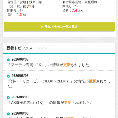
名古屋市営地下鉄東山線
名古屋市営地下鉄桜通線
『池下駅』徒歩
9
分
間取り：1K
7.4
間取り：1K
賃料：
万円
4.3
賃料：
万円
» 敷金/礼金ゼロ一覧を見る
新着トピックス
Topics
2626/08/08
「
アーデン春岡
（1K）」の情報が
更新
されました。
2626/08/08
「
錦ハーモニービル
（1LDK〜2LDK）」の情報が
更新
されまし
た。
2626/08/08
「
AXIS桜通内山
（1K）」の情報が
更新
されました。
2626/08/08