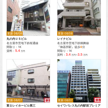
更新 08/08
更新 08/08
丸の内ＵＳビル
レイナビル
名古屋市営地下鉄桜通線
名古屋市営地下鉄鶴舞線
間取り：1K
『御器所駅』徒歩
6
分
5.4
賃料：
間取り：1K
万円
3.4
3.5
賃料：
~
万円
万円
更新 08/07
更新 08/07
富士レイホービル第三
セイワパレス丸の内駅前プレミア