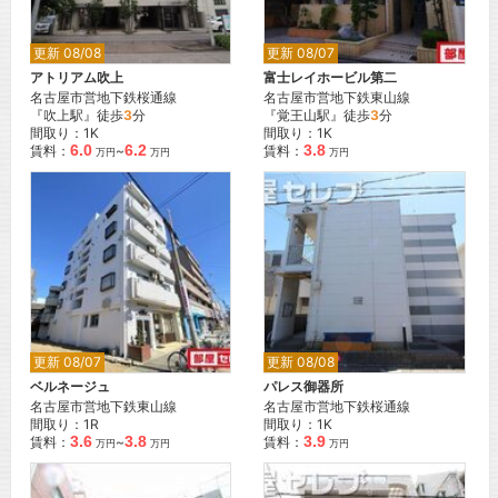
更新 08/08
更新 08/07
アトリアム吹上
富士レイホービル第二
名古屋市営地下鉄桜通線
名古屋市営地下鉄東山線
『吹上駅』徒歩
3
分
『覚王山駅』徒歩
3
分
間取り：1K
間取り：1K
6.0
6.2
3.8
賃料：
~
賃料：
万円
万円
万円
更新 08/07
更新 08/08
ベルネージュ
パレス御器所
名古屋市営地下鉄東山線
名古屋市営地下鉄桜通線
間取り：1R
間取り：1K
3.6
3.8
3.9
賃料：
~
賃料：
万円
万円
万円