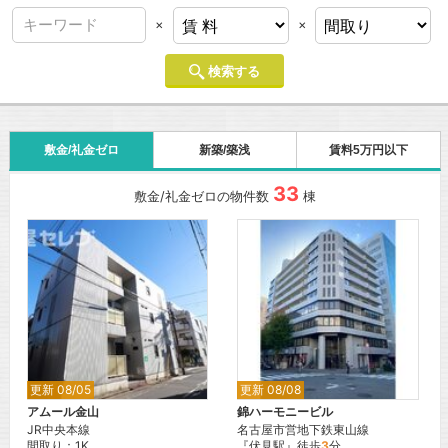
×
×
検索する
敷金/礼金ゼロ
新築/築浅
賃料5万円以下
33
敷金/礼金ゼロの物件数
棟
更新 08/05
更新 08/08
アムール金山
錦ハーモニービル
JR中央本線
名古屋市営地下鉄東山線
間取り：1K
『伏見駅』徒歩
3
分