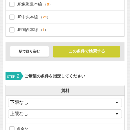
JR東海道本線
（
0
）
JR中央本線
（
21
）
JR関西本線
（
1
）
駅で絞り込む
2
ご希望の条件を指定してください
STEP
賃料
敷金なし