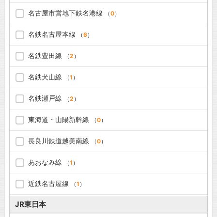
名古屋市営地下鉄名港線
（
0
）
名鉄名古屋本線
（
6
）
名鉄豊田線
（
2
）
名鉄犬山線
（
1
）
名鉄瀬戸線
（
2
）
東海道・山陽新幹線
（
0
）
長良川鉄道越美南線
（
0
）
あおなみ線
（
1
）
近鉄名古屋線
（
1
）
JR東日本