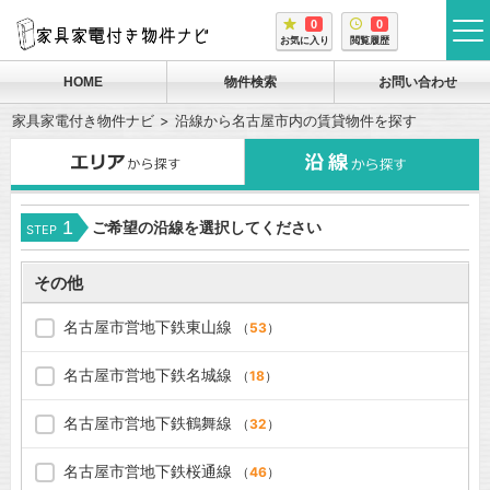
0
0
tog
お気に入り
閲覧履歴
me
HOME
物件検索
お問い合わせ
家具家電付き物件ナビ
沿線から名古屋市内の賃貸物件を探す
1
ご希望の沿線を選択してください
STEP
その他
名古屋市営地下鉄東山線
（
53
）
名古屋市営地下鉄名城線
（
18
）
名古屋市営地下鉄鶴舞線
（
32
）
名古屋市営地下鉄桜通線
（
46
）