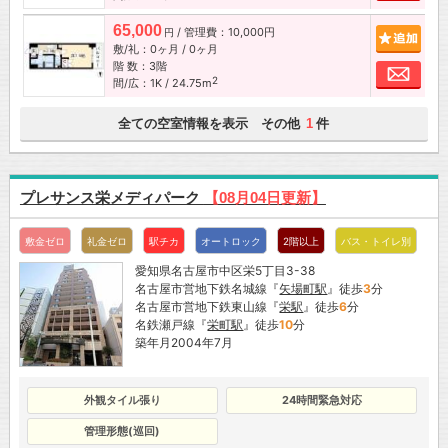
65,000
/ 管理費：10,000円
追加
円
敷/礼：0ヶ月 / 0ヶ月
階 数：3階
お問
2
間/広：1K / 24.75m
全ての空室情報を表示 その他
件
1
プレサンス栄メディパーク
【08月04日更新】
敷金ゼロ
礼金ゼロ
駅チカ
オートロック
2階以上
バス・トイレ別
愛知県名古屋市中区栄5丁目3-38
名古屋市営地下鉄名城線『
矢場町駅
』徒歩
3
分
名古屋市営地下鉄東山線『
栄駅
』徒歩
6
分
名鉄瀬戸線『
栄町駅
』徒歩
10
分
築年月2004年7月
外観タイル張り
24時間緊急対応
管理形態(巡回)