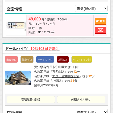
空室情報
49,000
/ 管理費：7,000円
追加
円
敷/礼：0ヶ月 / 0ヶ月
階 数：5階
お問
2
間/広：1K / 21.72m
ドールハイツ
【08月03日更新】
敷金ゼロ
礼金ゼロ
オートロック
2階以上
バス・トイレ別
愛知県名古屋市守山区大森1丁目103
名鉄瀬戸線『
喜多山駅
』徒歩
12
分
名鉄瀬戸線『
大森・金城学院前駅
』徒歩
12
分
名鉄瀬戸線『
小幡駅
』徒歩
25
分
築年月2002年2月
管理形態(巡回)
外観タイル張り
空室情報