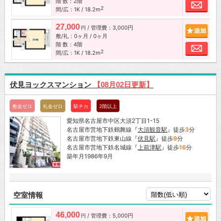
階 数：2階
お問
2
間/広：1K / 18.2m
27,000
/ 管理費：3,000円
追加
円
敷/礼：0ヶ月 / 0ヶ月
階 数：4階
お問
2
間/広：1K / 18.2m
伏見ヨックスマンション
【08月02日更新】
敷金ゼロ
礼金ゼロ
駅チカ
2階以上
愛知県名古屋市中区大須2丁目1-15
名古屋市営地下鉄鶴舞線『
大須観音駅
』徒歩
3
分
名古屋市営地下鉄東山線『
伏見駅
』徒歩
9
分
名古屋市営地下鉄名城線『
上前津駅
』徒歩
16
分
築年月1986年9月
空室情報
46,000
/ 管理費：5,000円
追加
円