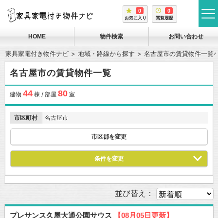
0
0
tog
お気に入り
閲覧履歴
me
HOME
物件検索
お問い合わせ
家具家電付き物件ナビ
地域・路線から探す
名古屋市の賃貸物件一覧
名古屋市の賃貸物件一覧
44
80
建物
棟 / 部屋
室
市区町村
名古屋市
市区郡を変更
条件を変更
並び替え：
プレサンス久屋大通公園サウス
【08月05日更新】