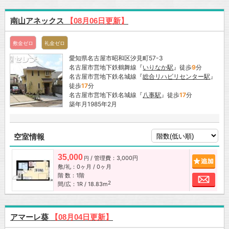
南山アネックス
【08月06日更新】
敷金ゼロ
礼金ゼロ
愛知県名古屋市昭和区汐見町57-3
名古屋市営地下鉄鶴舞線『
いりなか駅
』徒歩
9
分
名古屋市営地下鉄名城線『
総合リハビリセンター駅
』
徒歩
17
分
名古屋市営地下鉄名城線『
八事駅
』徒歩
17
分
築年月1985年2月
空室情報
35,000
/ 管理費：3,000円
追加
円
敷/礼：0ヶ月 / 0ヶ月
階 数：1階
お問
2
間/広：1R / 18.83m
アマーレ葵
【08月04日更新】