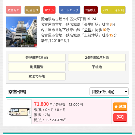
敷金ゼロ
礼金ゼロ
駅チカ
オートロック
2階以上
バス・トイレ別
愛知県名古屋市中区栄5丁目19-24
名古屋市営地下鉄名城線『
矢場町駅
』徒歩
3
分
名古屋市営地下鉄東山線『
栄駅
』徒歩
10
分
名古屋市営地下鉄名城線『
上前津駅
』徒歩
12
分
築年月2019年3月
管理形態(巡回)
24時間緊急対応
耐震構造
平坦地
駅まで平坦
空室情報
71,800
/ 管理費：12,000円
追加
円
敷/礼：0ヶ月 / 0ヶ月
階 数：7階
お問
2
間/広：1K / 23.37m