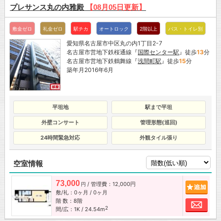
プレサンス丸の内雅殿
【08月05日更新】
敷金ゼロ
礼金ゼロ
駅チカ
オートロック
2階以上
バス・トイレ別
愛知県名古屋市中区丸の内1丁目2-7
名古屋市営地下鉄桜通線『
国際センター駅
』徒歩
13
分
名古屋市営地下鉄鶴舞線『
浅間町駅
』徒歩
15
分
築年月2016年6月
平坦地
駅まで平坦
外壁コンサート
管理形態(巡回)
24時間緊急対応
外観タイル張り
空室情報
73,000
/ 管理費：12,000円
追加
円
敷/礼：0ヶ月 / 0ヶ月
階 数：8階
お問
2
間/広：1K / 24.54m