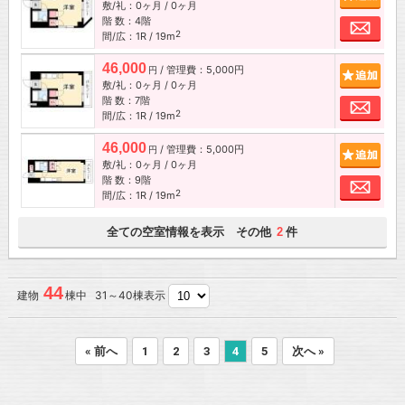
敷/礼：0ヶ月 / 0ヶ月
階 数：4階
お問
2
間/広：1R / 19m
46,000
/ 管理費：5,000円
追加
円
敷/礼：0ヶ月 / 0ヶ月
階 数：7階
お問
2
間/広：1R / 19m
46,000
/ 管理費：5,000円
追加
円
敷/礼：0ヶ月 / 0ヶ月
階 数：9階
お問
2
間/広：1R / 19m
全ての空室情報を表示 その他
件
2
44
建物
棟中 31～40棟表示
« 前へ
1
2
3
4
5
次へ »