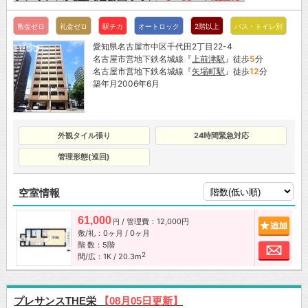
敷金ゼロ
礼金ゼロ
駅チカ
オートロック
2階以上
バス・トイレ別
愛知県名古屋市中区千代田2丁目22-4
名古屋市営地下鉄名城線『
上前津駅
』徒歩
5
分
名古屋市営地下鉄名城線『
矢場町駅
』徒歩
12
分
築年月2006年6月
外観タイル張り
24時間緊急対応
管理形態(巡回)
空室情報
61,000
/ 管理費：12,000円
追加
円
敷/礼：0ヶ月 / 0ヶ月
階 数：5階
お問
2
間/広：1K / 20.3m
プレサンスTHE栄
【08月05日更新】