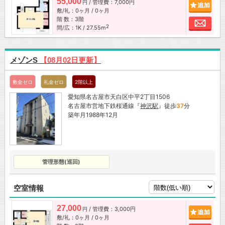
55,000
/ 管理費：7,000円
追加
円
敷/礼：0ヶ月 / 0ヶ月
階 数：3階
お問
2
間/広：1K / 27.55m
メゾンS
【08月02日更新】
敷金ゼロ
礼金ゼロ
2階以上
愛知県名古屋市天白区中平2丁目1506
名古屋市営地下鉄桜通線『
神沢駅
』徒歩
37
分
築年月1988年12月
管理形態(巡回)
空室情報
27,000
/ 管理費：3,000円
追加
円
敷/礼：0ヶ月 / 0ヶ月