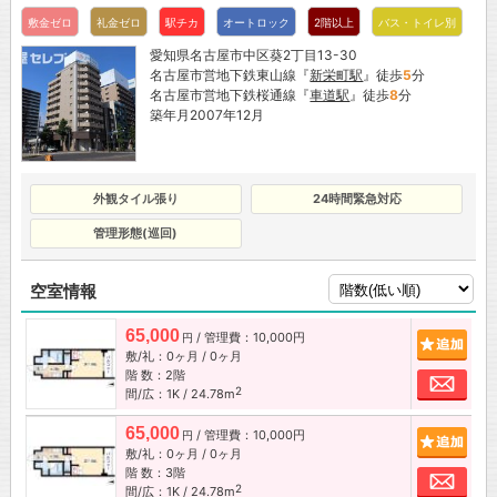
敷金ゼロ
礼金ゼロ
駅チカ
オートロック
2階以上
バス・トイレ別
愛知県名古屋市中区葵2丁目13-30
名古屋市営地下鉄東山線『
新栄町駅
』徒歩
5
分
名古屋市営地下鉄桜通線『
車道駅
』徒歩
8
分
築年月2007年12月
外観タイル張り
24時間緊急対応
管理形態(巡回)
空室情報
65,000
/ 管理費：10,000円
追加
円
敷/礼：0ヶ月 / 0ヶ月
階 数：2階
お問
2
間/広：1K / 24.78m
65,000
/ 管理費：10,000円
追加
円
敷/礼：0ヶ月 / 0ヶ月
階 数：3階
お問
2
間/広：1K / 24.78m