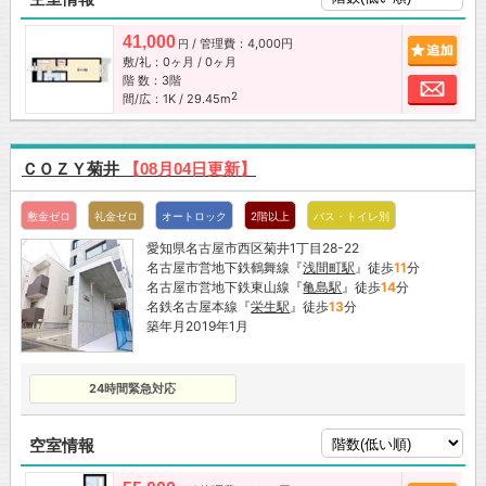
41,000
/ 管理費：4,000円
追加
円
敷/礼：0ヶ月 / 0ヶ月
階 数：3階
お問
2
間/広：1K / 29.45m
ＣＯＺＹ菊井
【08月04日更新】
敷金ゼロ
礼金ゼロ
オートロック
2階以上
バス・トイレ別
愛知県名古屋市西区菊井1丁目28-22
名古屋市営地下鉄鶴舞線『
浅間町駅
』徒歩
11
分
名古屋市営地下鉄東山線『
亀島駅
』徒歩
14
分
名鉄名古屋本線『
栄生駅
』徒歩
13
分
築年月2019年1月
24時間緊急対応
空室情報