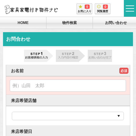
0
0
tog
お気に入り
閲覧履歴
me
HOME
物件検索
お問い合わせ
お問合わせ
お名前
必須
来店希望店舗
来店希望日