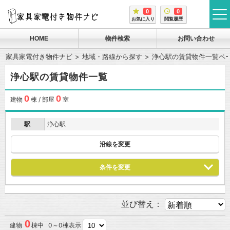
0
0
tog
お気に入り
閲覧履歴
me
HOME
物件検索
お問い合わせ
家具家電付き物件ナビ
地域・路線から探す
浄心駅の賃貸物件一覧ペ
浄心駅の賃貸物件一覧
0
0
建物
棟 / 部屋
室
駅
浄心駅
沿線を変更
条件を変更
並び替え：
0
建物
棟中 0～0棟表示