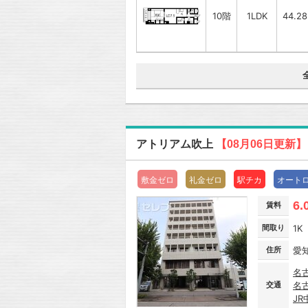
10階
1LDK
44.2
アトリアム吹上
【08月06日更新】
敷金ゼロ
礼金ゼロ
駅チカ
オート
6.
賃料
間取り
1K
住所
愛
名
交通
名
J