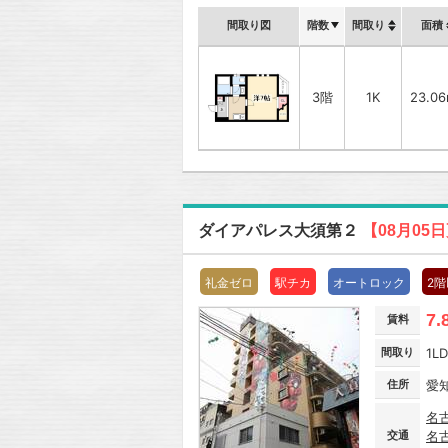
間取り図
階数
間取り
面積
3階
1K
23.0
ダイアパレス大須第２
【08月05
礼金ゼロ
駅チカ
オートロック
2
7.
賃料
間取り
1L
住所
愛
名
交通
名