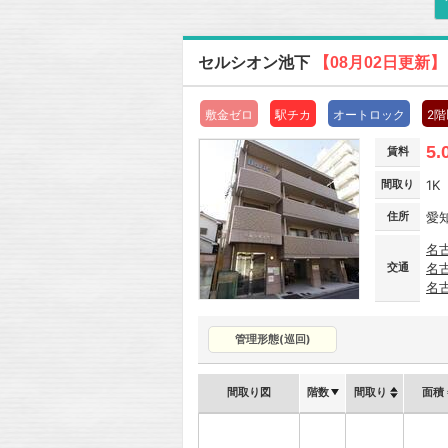
セルシオン池下
【08月02日更新】
敷金ゼロ
駅チカ
オートロック
2
5.
賃料
間取り
1K
住所
愛
名
交通
名
名
管理形態(巡回)
間取り図
階数
間取り
面積