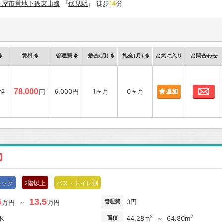
古屋市営地下鉄東山線
『
伏見駅
』 徒歩
14
分
賃料
管理費
敷金(月)
礼金(月)
お気に入り
お問合わせ
お
m
78,000
6,000円
1ヶ月
0ヶ月
2
円
新】
ロック
2階以上
バス・トイレ別
6
13.5
管理費
0円
万円 ～
万円
2
2
DK
面積
44.28m
～ 64.80m