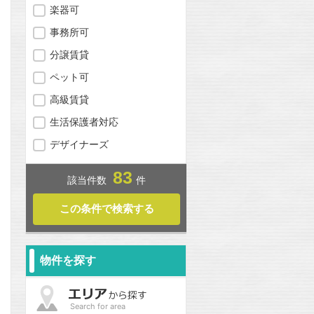
楽器可
事務所可
分譲賃貸
ペット可
高級賃貸
生活保護者対応
デザイナーズ
83
該当件数
件
問合わせ
問合わせ
物件を探す
Search for area