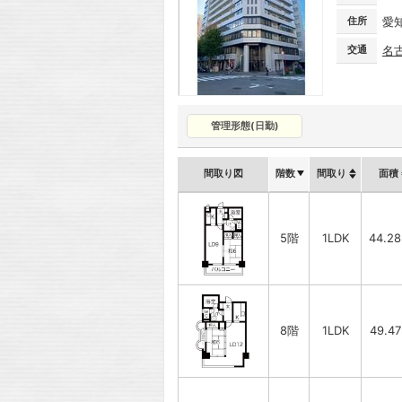
住所
愛
交通
名
管理形態(日勤)
間取り図
階数
間取り
面積
5階
1LDK
44.2
8階
1LDK
49.4