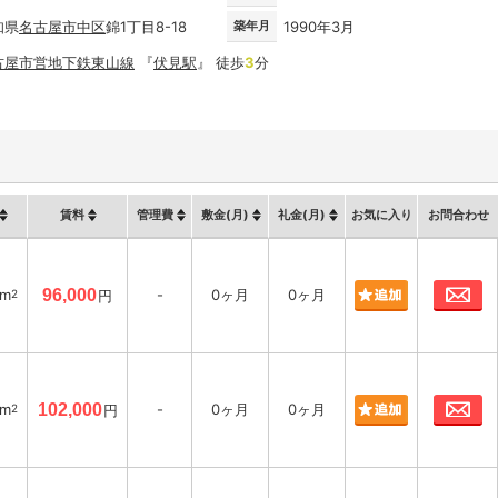
知県
名古屋市
中区
錦1丁目8-18
築年月
1990年3月
古屋市営地下鉄東山線
『
伏見駅
』 徒歩
3
分
賃料
管理費
敷金(月)
礼金(月)
お気に入り
お問合わせ
お
8m
96,000
-
0ヶ月
0ヶ月
2
円
お
7m
102,000
-
0ヶ月
0ヶ月
2
円