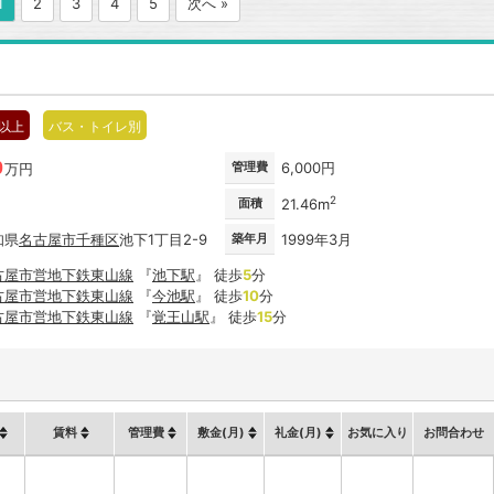
1
2
3
4
5
次へ »
階以上
バス・トイレ別
0
管理費
6,000円
万円
2
面積
21.46m
知県
名古屋市
千種区
池下1丁目2-9
築年月
1999年3月
古屋市営地下鉄東山線
『
池下駅
』 徒歩
5
分
古屋市営地下鉄東山線
『
今池駅
』 徒歩
10
分
古屋市営地下鉄東山線
『
覚王山駅
』 徒歩
15
分
賃料
管理費
敷金(月)
礼金(月)
お気に入り
お問合わせ