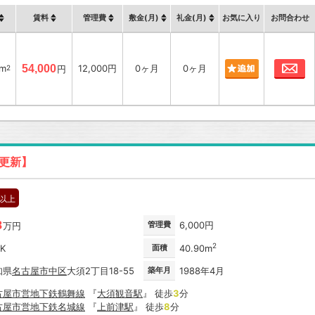
賃料
管理費
敷金(月)
礼金(月)
お気に入り
お問合わせ
お
6m
54,000
12,000円
0ヶ月
0ヶ月
2
円
日更新】
階以上
8
管理費
6,000円
万円
2
DK
面積
40.90m
知県
名古屋市
中区
大須2丁目18-55
築年月
1988年4月
古屋市営地下鉄鶴舞線
『
大須観音駅
』 徒歩
3
分
古屋市営地下鉄名城線
『
上前津駅
』 徒歩
8
分