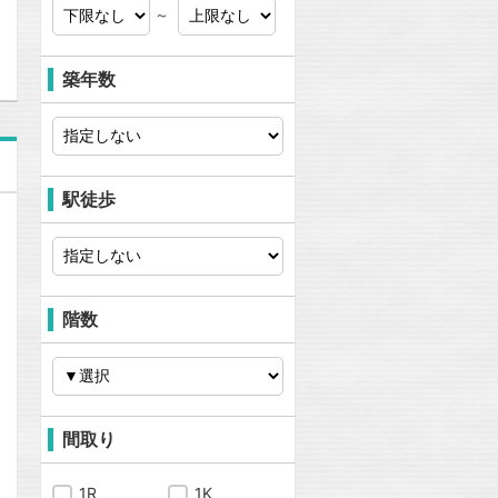
問合わせ
～
築年数
駅徒歩
階数
間取り
1R
1K