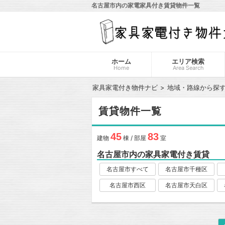
名古屋市内の家電家具付き賃貸物件一覧
ホーム
エリア検索
Home
Area Search
家具家電付き物件ナビ
地域・路線から探
賃貸物件一覧
45
83
建物
棟 / 部屋
室
名古屋市内の家具家電付き賃貸
名古屋市すべて
名古屋市千種区
名古屋市西区
名古屋市天白区