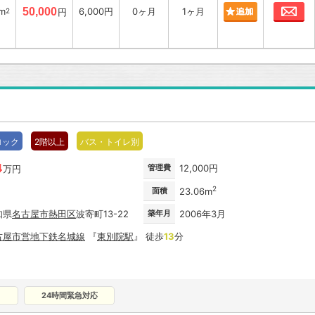
お
6m
50,000
6,000円
0ヶ月
1ヶ月
2
円
ロック
2階以上
バス・トイレ別
4
管理費
12,000円
万円
2
面積
23.06m
知県
名古屋市
熱田区
波寄町13-22
築年月
2006年3月
古屋市営地下鉄名城線
『
東別院駅
』 徒歩
13
分
24時間緊急対応