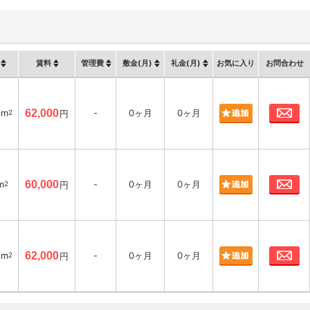
賃料
管理費
敷金(月)
礼金(月)
お気に入り
お問合わせ
お
6m
62,000
-
0ヶ月
0ヶ月
2
円
お
m
60,000
-
0ヶ月
0ヶ月
2
円
お
8m
62,000
-
0ヶ月
0ヶ月
2
円