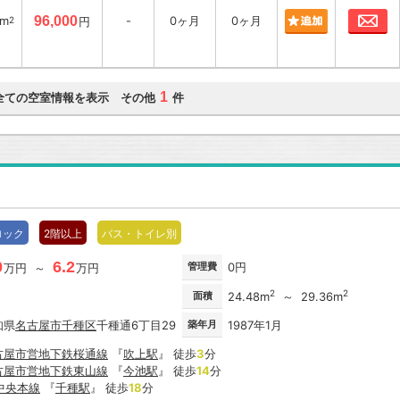
お
8m
96,000
-
0ヶ月
0ヶ月
2
円
1
全ての空室情報を表示 その他
件
ロック
2階以上
バス・トイレ別
0
6.2
管理費
0円
万円 ～
万円
2
2
面積
24.48m
～ 29.36m
知県
名古屋市
千種区
千種通6丁目29
築年月
1987年1月
古屋市営地下鉄桜通線
『
吹上駅
』 徒歩
3
分
古屋市営地下鉄東山線
『
今池駅
』 徒歩
14
分
R中央本線
『
千種駅
』 徒歩
18
分