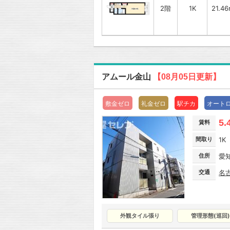
2階
1K
21.4
アムール金山
【08月05日更新】
敷金ゼロ
礼金ゼロ
駅チカ
オート
5.
賃料
間取り
1K
住所
愛
交通
名
外観タイル張り
管理形態(巡回)