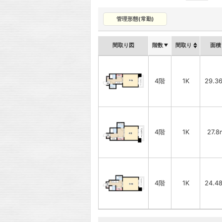
管理形態(常勤)
間取り図
階数
間取り
面積
4階
1K
29.3
4階
1K
27.8
4階
1K
24.4