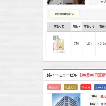
名
24時間緊急対応
間取り図
階数
間取り
面積
7階
1LDK
40.9
錦ハーモニービル
【08月06日更
敷金ゼロ
礼金ゼロ
駅チカ
オート
9.
賃料
間取り
1L