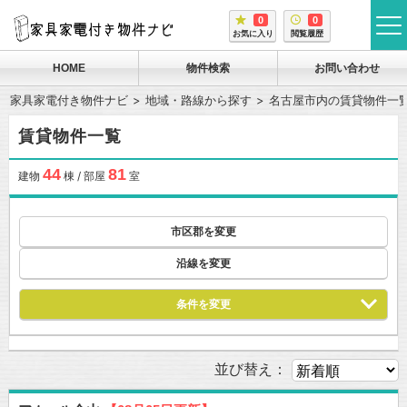
0
0
tog
お気に入り
閲覧履歴
me
HOME
物件検索
お問い合わせ
家具家電付き物件ナビ
地域・路線から探す
名古屋市内の賃貸物件一
賃貸物件一覧
44
81
建物
棟 / 部屋
室
市区郡を変更
沿線を変更
条件を変更
並び替え：