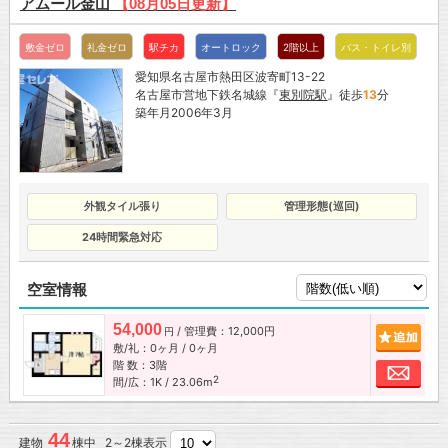
アムール金山
【08月05日更新】
敷金ゼロ
礼金ゼロ
駅チカ
オートロック
2階以上
バス・トイレ別
愛知県名古屋市熱田区波寄町13-22
名古屋市営地下鉄名城線『
東別院駅
』徒歩
13
分
築年月2006年3月
外観タイル張り
管理形態(巡回)
24時間緊急対応
空室情報
54,000
/ 管理費：12,000円
追加
円
敷/礼：0ヶ月 / 0ヶ月
階 数：3階
お問
2
間/広：1K / 23.06m
44
建物
棟中 2～2棟表示