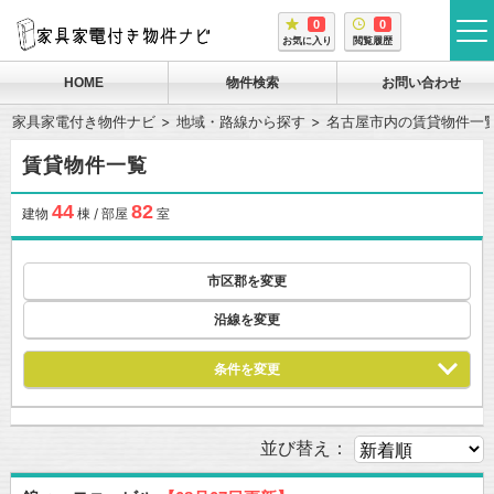
0
0
tog
お気に入り
閲覧履歴
me
HOME
物件検索
お問い合わせ
家具家電付き物件ナビ
地域・路線から探す
名古屋市内の賃貸物件一
賃貸物件一覧
44
82
建物
棟 / 部屋
室
市区郡を変更
沿線を変更
条件を変更
並び替え：