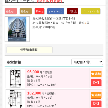
錦ハーモニービル
【08月07日更新】
敷金ゼロ
礼金ゼロ
駅チカ
オートロック
2階以上
バス・トイレ別
愛知県名古屋市中区錦1丁目8-18
名古屋市営地下鉄東山線『
伏見駅
』徒歩
3
分
築年月1990年3月
管理形態(日勤)
空室情報
96,000
/ 管理費：
追加
円
敷/礼：0ヶ月 / 0ヶ月
階 数：5階
お問
2
間/広：1LDK / 44.28m
102,000
/ 管理費：
追加
円
敷/礼：0ヶ月 / 0ヶ月
階 数：8階
お問
2
間/広：1LDK / 49.47m