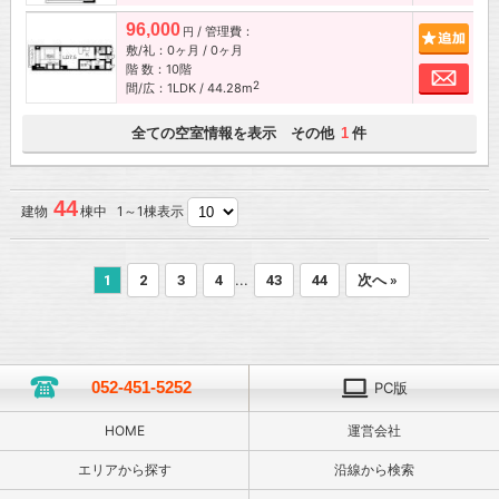
96,000
/ 管理費：
追加
円
敷/礼：0ヶ月 / 0ヶ月
階 数：10階
お問
2
間/広：1LDK / 44.28m
全ての空室情報を表示 その他
件
1
44
建物
棟中 1～1棟表示
...
1
2
3
4
43
44
次へ »
052-451-5252
PC版
HOME
運営会社
エリアから探す
沿線から検索