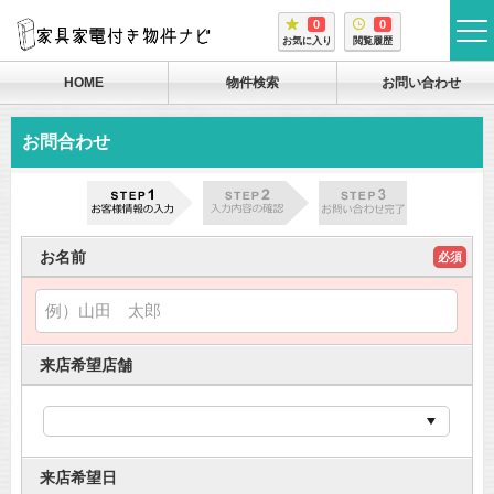
0
0
tog
お気に入り
閲覧履歴
me
HOME
物件検索
お問い合わせ
お問合わせ
お名前
必須
来店希望店舗
来店希望日