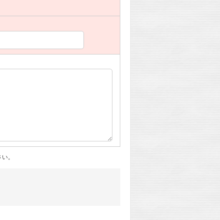
。
さい。