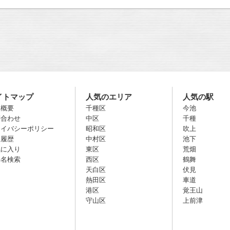
イトマップ
人気のエリア
人気の駅
社概要
千種区
今池
問合わせ
中区
千種
ライバシーポリシー
昭和区
吹上
覧履歴
中村区
池下
気に入り
東区
荒畑
件名検索
西区
鶴舞
天白区
伏見
熱田区
車道
港区
覚王山
守山区
上前津