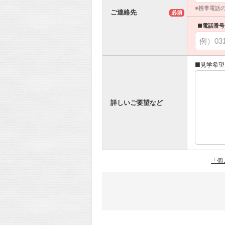
※携帯電話
ご連絡先
必須
■電話番号
■見学希望
詳しいご要望など
「個