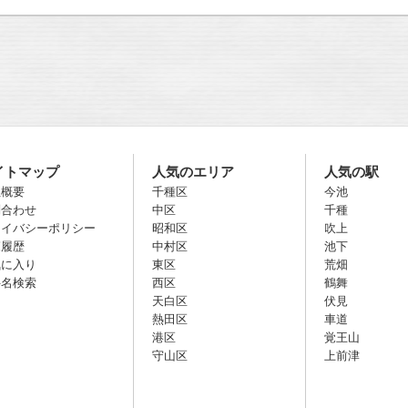
イトマップ
人気のエリア
人気の駅
社概要
千種区
今池
問合わせ
中区
千種
ライバシーポリシー
昭和区
吹上
覧履歴
中村区
池下
気に入り
東区
荒畑
件名検索
西区
鶴舞
天白区
伏見
熱田区
車道
港区
覚王山
守山区
上前津