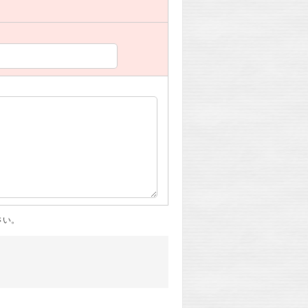
。
さい。