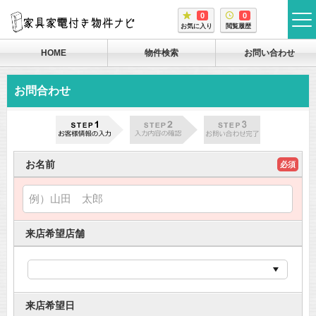
0
0
tog
お気に入り
閲覧履歴
me
HOME
物件検索
お問い合わせ
お問合わせ
お名前
必須
来店希望店舗
来店希望日