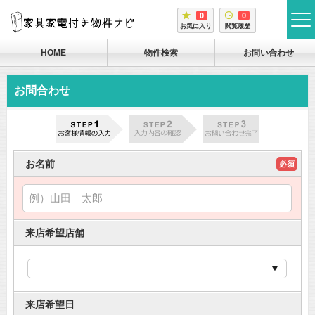
0
0
tog
お気に入り
閲覧履歴
me
HOME
物件検索
お問い合わせ
お問合わせ
お名前
必須
来店希望店舗
来店希望日