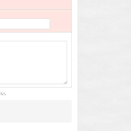
。
さい。