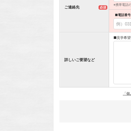
※携帯電話
ご連絡先
必須
■電話番号
■見学希望
詳しいご要望など
「個