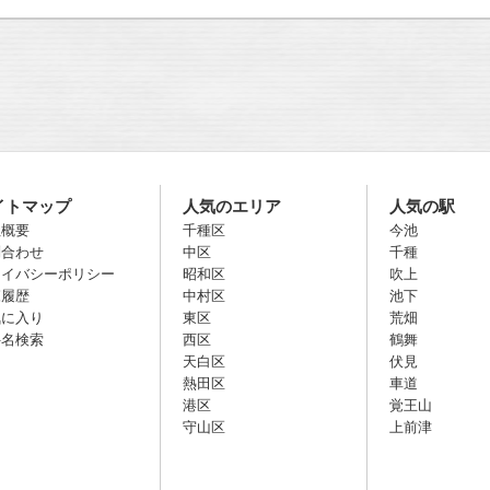
イトマップ
人気のエリア
人気の駅
社概要
千種区
今池
問合わせ
中区
千種
ライバシーポリシー
昭和区
吹上
覧履歴
中村区
池下
気に入り
東区
荒畑
件名検索
西区
鶴舞
天白区
伏見
熱田区
車道
港区
覚王山
守山区
上前津