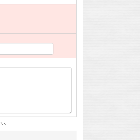
。
さい。