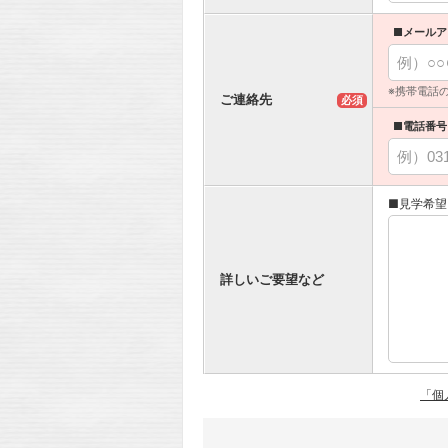
■メールア
※携帯電話
ご連絡先
必須
■電話番号
■見学希望
詳しいご要望など
「個