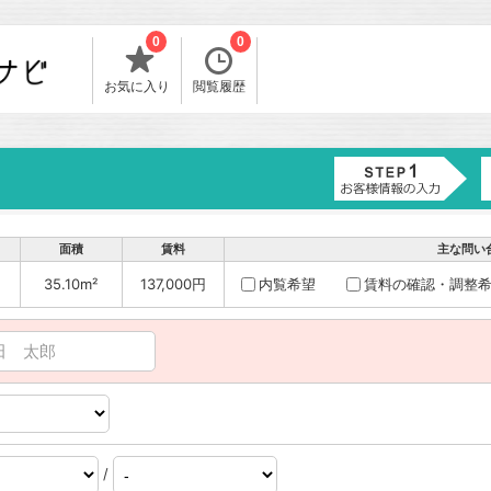
0
0
お気に入り
閲覧履歴
面積
賃料
主な問い
35.10m²
137,000円
内覧希望
賃料の確認・調整
/