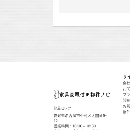
サ
会
お
プ
閲
お
部屋セレブ
物
愛知県名古屋市中村区太閤通9-
12
営業時間：10:00～18:30