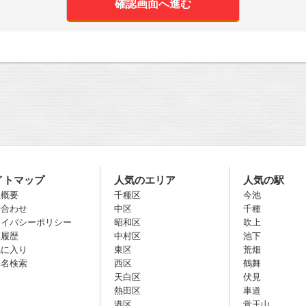
イトマップ
人気のエリア
人気の駅
社概要
千種区
今池
問合わせ
中区
千種
ライバシーポリシー
昭和区
吹上
覧履歴
中村区
池下
気に入り
東区
荒畑
件名検索
西区
鶴舞
天白区
伏見
熱田区
車道
港区
覚王山