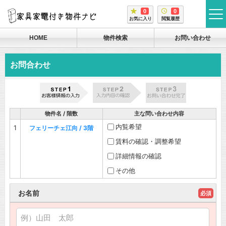
0
0
tog
お気に入り
閲覧履歴
me
HOME
物件検索
お問い合わせ
お問合わせ
物件名 / 階数
主な問い合わせ内容
内覧希望
1
フェリーチェ江向 / 3階
賃料の確認・調整希望
詳細情報の確認
その他
お名前
必須