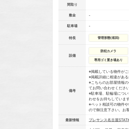
間取り
敷金
-
駐車場
-
特長
管理形態(巡回)
防犯カメラ
設備
専用ゴミ置き場あり
※掲載している物件が
※掲載詳細に相違があ
※こちらのお部屋情報
てお問い合わせくださ
備考
※駐車場、駐輪場につ
わせをお待ちしていま
※ペット相談可の物件や
ので御注意下さい。お
プレサンス名古屋STAT
最新情報