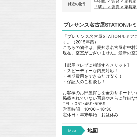
中村区 × 賃貸 × 家具
付近の物件
「駅」 × 賃貸 × 家具
プレサンス名古屋STATIONル
「プレサンス名古屋STATIONル
す。（2015年築）
こちらの物件は、愛知県名古屋市中村区
現在、空室がございません。最新の空
【部屋セレブに相談するメリット】
・スピーディーな内見対応！
・初期費用をできるだけ安く！
・保証人のご相談も！
お客様のお部屋探しを全力サポートい
掲載されていない写真やさらに詳細な
TEL：052-459-5959
営業時間：10:00～18:30
定休日：年末年始 お盆休み
地図
Map