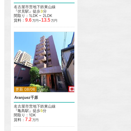
名古屋市営地下鉄東山線
『伏見駅』徒歩
3
分
間取り：1LDK ~ 2LDK
9.6
13.5
賃料：
~
万円
万円
更新 08/06
Aranjuez千原
名古屋市営地下鉄東山線
『亀島駅』徒歩
5
分
間取り：1DK
7.2
賃料：
万円