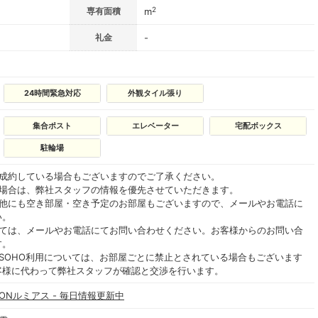
2
専有面積
m
礼金
-
24時間緊急対応
外観タイル張り
集合ポスト
エレベーター
宅配ボックス
駐輪場
ご成約している場合もございますのでご了承ください。
る場合は、弊社スタッフの情報を優先させていただきます。
の他にも空き部屋・空き予定のお部屋もございますので、メールやお電話に
い。
いては、メールやお電話にてお問い合わせください。お客様からのお問い合
す。
SOHO利用については、お部屋ごとに禁止とされている場合もございます
客様に代わって弊社スタッフが確認と交渉を行います。
IONルミアス - 毎日情報更新中