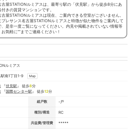
古屋STATIONルミアスは、最寄り駅の「伏見駅」から徒歩8分にあ
具付きの賃貸マンションです。
古屋STATIONルミアスは現在、ご案内できる空室がございません。
プレサンス名古屋STATIONルミアスと特徴が似た物件をご案内して
で、是非一度ご覧になってください。内見や掲載されていない情報等
、お気軽に””までご連絡ください！
IONルミアス
名駅南1丁目1-9
Map
線
『
伏見駅
』 徒歩
8
分
線
『
国際センター駅
』 徒歩
12
分
総戸数
-戸
種別/構造
RC
共益費/管理費
*****