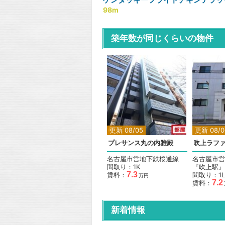
98m
築年数が同じくらいの物件
更新 08/05
更新 08/0
プレサンス丸の内雅殿
吹上ラフ
名古屋市営地下鉄桜通線
名古屋市営
間取り：1K
『吹上駅』
7.3
賃料：
間取り：1L
万円
7.2
賃料：
新着情報