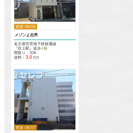
更新 08/06
メゾンよ志秀
名古屋市営地下鉄桜通線
『吹上駅』徒歩
4
分
間取り：1DK
3.0
賃料：
万円
更新 08/07