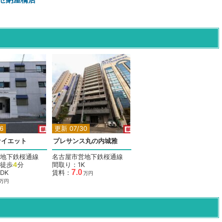
6
更新 07/30
ァイエット
プレサンス丸の内城雅
地下鉄桜通線
名古屋市営地下鉄桜通線
徒歩
4
分
間取り：1K
7.0
DK
賃料：
万円
万円