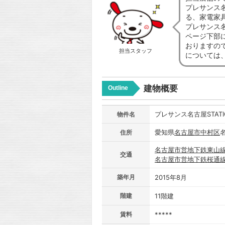
プレサンス名
る、家電家
プレサンス名
ページ下部に
おりますの
担当スタッフ
については
建物概要
Outline
プレサンス名古屋STAT
物件名
愛知県
名古屋市
中村区
住所
名古屋市営地下鉄東山
交通
名古屋市営地下鉄桜通
築年月
2015年8月
階建
11階建
賃料
*****