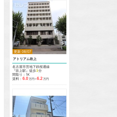
更新 08/07
アトリアム吹上
名古屋市営地下鉄桜通線
『吹上駅』徒歩
3
分
間取り：1K
6.0
6.2
賃料：
~
万円
万円