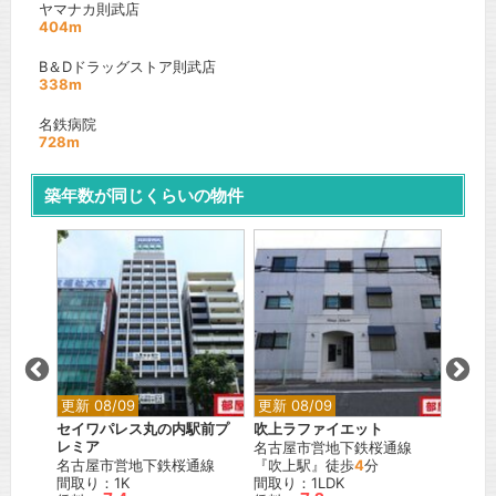
ヤマナカ則武店
404m
B＆Dドラッグストア則武店
338m
名鉄病院
728m
築年数が同じくらいの物件
更新 08/09
更新 08/09
更新 0
殿
セイワパレス丸の内駅前プ
吹上ラファイエット
プレサ
通線
レミア
名古屋市営地下鉄桜通線
名古屋
名古屋市営地下鉄桜通線
『吹上駅』徒歩
4
分
『矢場
間取り：1K
間取り：1LDK
間取り