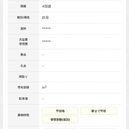
4階建
階建
鉄骨
種別/構造
*****
賃料
共益費
*****
管理費
-
敷金
-
礼金
間取り
2
m
専有面積
-
駐車場
平坦地
駅まで平坦
建物特徴
管理形態(巡回)