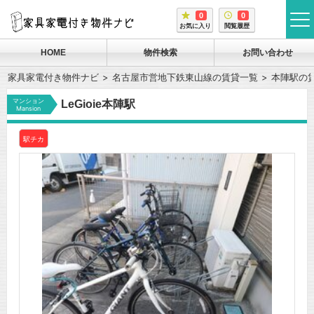
0
0
tog
お気に入り
閲覧履歴
me
HOME
物件検索
お問い合わせ
家具家電付き物件ナビ
名古屋市営地下鉄東山線の賃貸一覧
本陣駅の
マンション
LeGioie本陣駅
Mansion
駅チカ