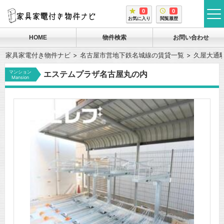
0
0
tog
お気に入り
閲覧履歴
me
HOME
物件検索
お問い合わせ
家具家電付き物件ナビ
名古屋市営地下鉄名城線の賃貸一覧
久屋大通
マンション
エステムプラザ名古屋丸の内
Mansion