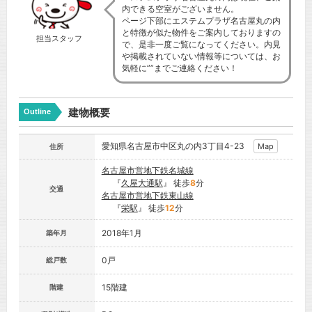
内できる空室がございません。
ページ下部にエステムプラザ名古屋丸の内
と特徴が似た物件をご案内しておりますの
担当スタッフ
で、是非一度ご覧になってください。内見
や掲載されていない情報等については、お
気軽に””までご連絡ください！
建物概要
Outline
愛知県名古屋市中区丸の内3丁目4-23
Map
住所
名古屋市営地下鉄名城線
『
久屋大通駅
』 徒歩
8
分
交通
名古屋市営地下鉄東山線
『
栄駅
』 徒歩
12
分
2018年1月
築年月
0戸
総戸数
15階建
階建