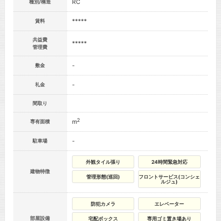
RC
種別/構造
*****
賃料
共益費
*****
管理費
-
敷金
-
礼金
間取り
2
m
専有面積
-
駐車場
外観タイル張り
24時間緊急対応
建物特徴
管理形態(巡回)
フロントサービス(コンシェ
ルジュ)
防犯カメラ
エレベーター
部屋設備
宅配ボックス
専用ゴミ置き場あり