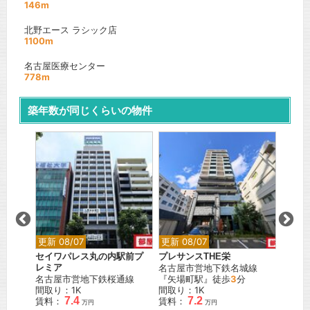
146m
北野エース ラシック店
1100m
名古屋医療センター
778m
築年数が同じくらいの物件
更新 08/07
更新 08/07
更新 0
セイワパレス丸の内駅前プ
プレサンスTHE栄
プレサ
通線
レミア
名古屋市営地下鉄名城線
名古屋
名古屋市営地下鉄桜通線
『矢場町駅』徒歩
3
分
間取り
間取り：1K
間取り：1K
賃料：
7.4
7.2
賃料：
賃料：
万円
万円