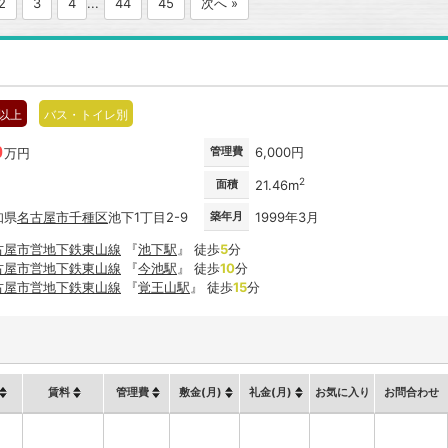
2
3
4
...
44
45
次へ »
階以上
バス・トイレ別
0
管理費
6,000円
万円
2
面積
21.46m
知県
名古屋市
千種区
池下1丁目2-9
築年月
1999年3月
古屋市営地下鉄東山線
『
池下駅
』 徒歩
5
分
古屋市営地下鉄東山線
『
今池駅
』 徒歩
10
分
古屋市営地下鉄東山線
『
覚王山駅
』 徒歩
15
分
賃料
管理費
敷金(月)
礼金(月)
お気に入り
お問合わせ