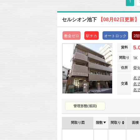
1
セルシオン池下
【08月02日更新】
敷金ゼロ
駅チカ
オートロック
2
5.
賃料
間取り
1K
住所
愛
名
交通
名
名
管理形態(巡回)
間取り図
階数
間取り
面積