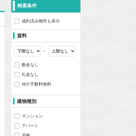
検索条件
成約済み物件も表示
賃料
～
敷金なし
礼金なし
仲介手数料無料
建物種別
マンション
アパート
戸建