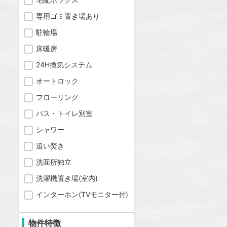
専用ゴミ置き場あり
駐輪場
床暖房
24H換気システム
オートロック
フローリング
バス・トイレ別室
シャワー
追い焚き
洗面所独立
洗濯機置き場(室内)
インターホン(TVモニター付)
物件特徴